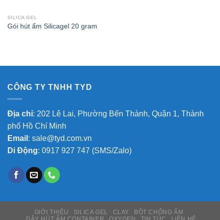
SILICA GEL
Gói hút ẩm Silicagel 20 gram
CÔNG TY TNHH TYD
Địa chỉ
: 202 Lê Lai, Phường Bến Thành, Quận 1, Thành
phố Hồ Chí Minh
Email
:
sale@tyd.com.vn
Di Động
:
0917 927 747
(SMS/Zalo)
GIỚI THIỆU
SILICA GEL
CLAY
BỘT CHỐNG ẨM
DÂY HÚT ẨM CONTAINER
OXYGEN
TIN TỨC
LIÊN HỆ