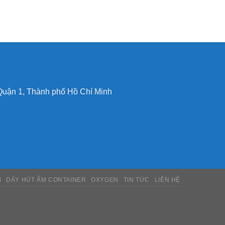
Quận 1, Thành phố Hồ Chí Minh
M
DÂY HÚT ẨM CONTAINER
OXYGEN
TIN TỨC
LIÊN HỆ