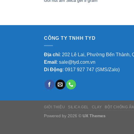
Gói hút ẩm Silica gel 5 gram
CÔNG TY TNHH TYD
Địa chỉ
: 202 Lê Lai, Phường Bến Thành, 
Email
:
sale@tyd.com.vn
Di Động
:
0917 927 747
(SMS/Zalo)
GIỚI THIỆU
SILICA GEL
CLAY
BỘT CHỐNG Ẩ
Powered by 2026 ©
UX Themes