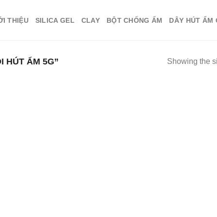
ỚI THIỆU
SILICA GEL
CLAY
BỘT CHỐNG ẨM
DÂY HÚT ẨM
 HÚT ẨM 5G”
Showing the si