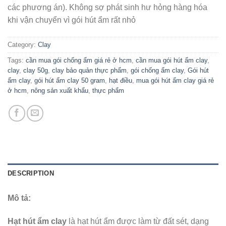
các phương án). Không sợ phát sinh hư hỏng hàng hóa
khi vận chuyển vì gói hút ẩm rất nhỏ
Category:
Clay
Tags:
cần mua gói chống ẩm giá rẻ ở hcm
,
cần mua gói hút ẩm clay
,
clay
,
clay 50g
,
clay bảo quản thực phẩm
,
gói chống ẩm clay
,
Gói hút
ẩm clay
,
gói hút ẩm clay 50 gram
,
hạt điều
,
mua gói hút ẩm clay giá rẻ
ở hcm
,
nông sản xuất khẩu
,
thực phẩm
DESCRIPTION
Mô tả:
Hạt hút ẩm clay
là hạt hút ẩm được làm từ đất sét, dạng