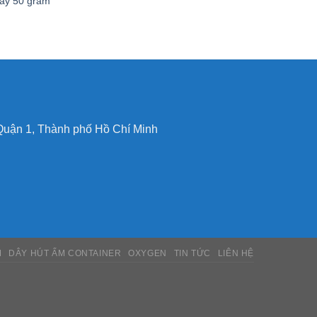
lay 50 gram
Quận 1, Thành phố Hồ Chí Minh
M
DÂY HÚT ẨM CONTAINER
OXYGEN
TIN TỨC
LIÊN HỆ