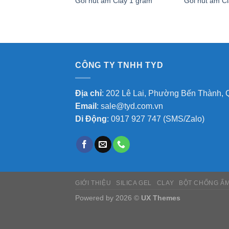
Gói hút ẩm Clay 1 gram
Gói hút ẩm C
CÔNG TY TNHH TYD
Địa chỉ
: 202 Lê Lai, Phường Bến Thành, 
Email
:
sale@tyd.com.vn
Di Động
:
0917 927 747
(SMS/Zalo)
GIỚI THIỆU
SILICA GEL
CLAY
BỘT CHỐNG Ẩ
Powered by 2026 ©
UX Themes