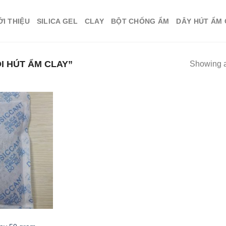
ỚI THIỆU
SILICA GEL
CLAY
BỘT CHỐNG ẨM
DÂY HÚT ẨM
 HÚT ẨM CLAY”
Showing al