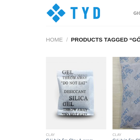
Skip
to
GI
content
HOME
/
PRODUCTS TAGGED “GÓI
CLAY
CLAY