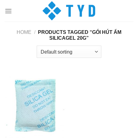
Skip
to
content
HOME
/
PRODUCTS TAGGED “GÓI HÚT ẨM
SILICAGEL 20G”