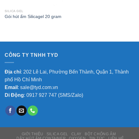
SILICA GEL
Gói hút ẩm Silicagel 20 gram
CÔNG TY TNHH TYD
Địa chỉ
: 202 Lê Lai, Phường Bến Thành, Quận 1, Thành
phố Hồ Chí Minh
Email
:
sale@tyd.com.vn
Di Động
:
0917 927 747
(SMS/Zalo)
GIỚI THIỆU
SILICA GEL
CLAY
BỘT CHỐNG ẨM
DÂY HÚT ẨM CONTAINER
OXYGEN
TIN TỨC
LIÊN HỆ