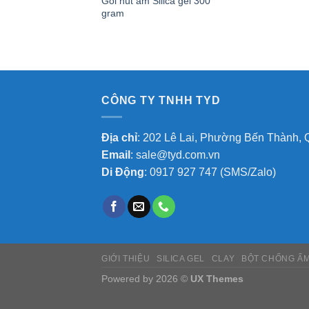
Gói hút ẩm Silica gel 300
gram
CÔNG TY TNHH TYD
Địa chỉ
: 202 Lê Lai, Phường Bến Thành, 
Email
:
sale@tyd.com.vn
Di Động
:
0917 927 747
(SMS/Zalo)
GIỚI THIỆU
SILICA GEL
CLAY
BỘT CHỐNG Ẩ
Powered by 2026 ©
UX Themes