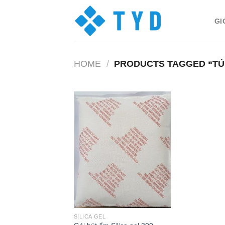
Skip
to
GI
content
HOME
/
PRODUCTS TAGGED “TÚ
SILICA GEL