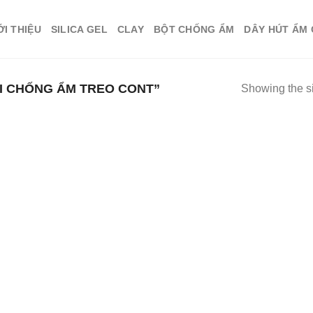
ỚI THIỆU
SILICA GEL
CLAY
BỘT CHỐNG ẨM
DÂY HÚT ẨM
I CHỐNG ẨM TREO CONT”
Showing the si