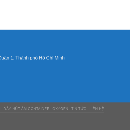
Quận 1, Thành phố Hồ Chí Minh
M
DÂY HÚT ẨM CONTAINER
OXYGEN
TIN TỨC
LIÊN HỆ