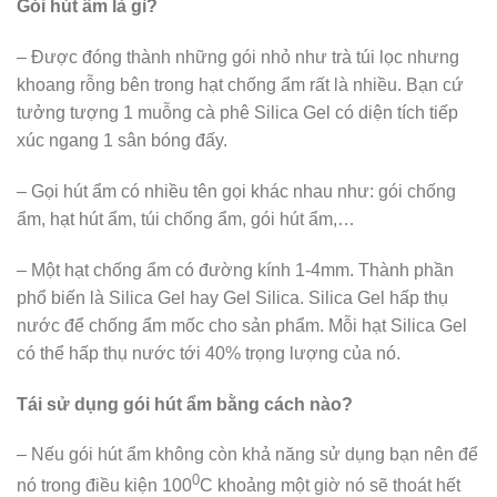
Gói hút ẩm là gì?
– Được đóng thành những gói nhỏ như trà túi lọc nhưng
khoang rỗng bên trong hạt chống ẩm rất là nhiều. Bạn cứ
tưởng tượng 1 muỗng cà phê Silica Gel có diện tích tiếp
xúc ngang 1 sân bóng đấy.
– Gọi hút ẩm có nhiều tên gọi khác nhau như: gói chống
ẩm, hạt hút ẩm, túi chống ẩm, gói hút ẩm,…
– Một hạt chống ẩm có đường kính 1-4mm. Thành phần
phổ biến là Silica Gel hay Gel Silica. Silica Gel hấp thụ
nước để chống ẩm mốc cho sản phẩm. Mỗi hạt Silica Gel
có thể hấp thụ nước tới 40% trọng lượng của nó.
Tái sử dụng gói hút ẩm bằng cách nào?
– Nếu gói hút ẩm không còn khả năng sử dụng bạn nên để
0
nó trong điều kiện 100
C khoảng một giờ nó sẽ thoát hết