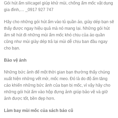
Gói hút ẩm silicagel giúp khử mùi, chống ẩm mốc vật dụng
gia đình,… _0917 927 747
Hãy cho những gói hút ẩm vào tủ quần áo, giày dép bạn sẽ
thấy được ngay hiệu quả mà nó mang lại. Những gói hút
ẩm sẽ hút đi những mùi ẩm mốc khó chịu của áo quần
cũng như mùi giày dép trả lại mùi dễ chịu ban đầu ngay
cho bạn.
Bào vệ ảnh
Những bức ảnh để một thời gian bạn thường thấy chúng
xuất hiện những vết mờ, mốc meo. Đó là do độ ẩm tăng
cáo khiến những bức ảnh của bạn bị mốc, vì vậy hãy cho
những gói hút ẩm vào hộp đựng ảnh giúp bảo vệ và giữ
ảnh được tốt, bền đẹp hơn.
Làm bay mùi mốc của sách báo cũ