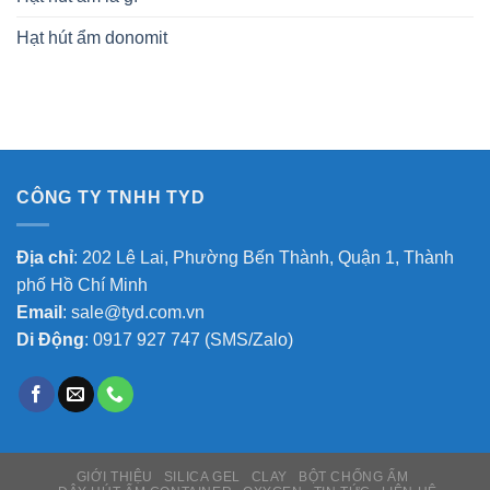
Hạt hút ẩm donomit
CÔNG TY TNHH TYD
Địa chỉ
: 202 Lê Lai, Phường Bến Thành, Quận 1, Thành
phố Hồ Chí Minh
Email
:
sale@tyd.com.vn
Di Động
:
0917 927 747
(SMS/Zalo)
GIỚI THIỆU
SILICA GEL
CLAY
BỘT CHỐNG ẨM